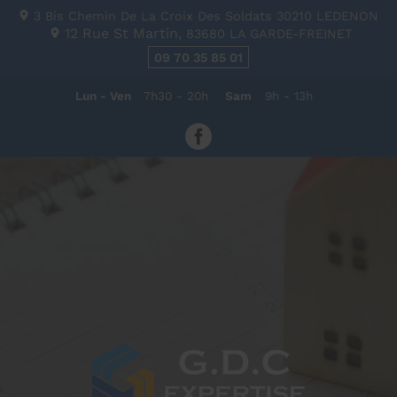
3 Bis Chemin De La Croix Des Soldats
30210
LEDENON
12 Rue St Martin,
83680
LA GARDE-FREINET
09 70 35 85 01
Lun - Ven
7h30 - 20h
Sam
9h - 13h